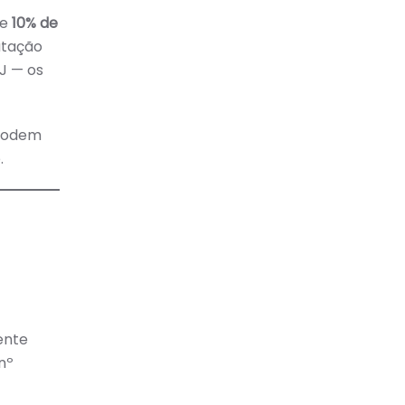
de
10% de
utação
J — os
 podem
.
ente
nº