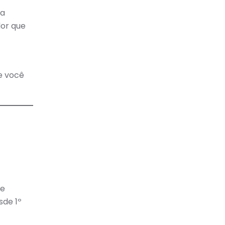
ta
dor que
e você
a
te
sde 1º