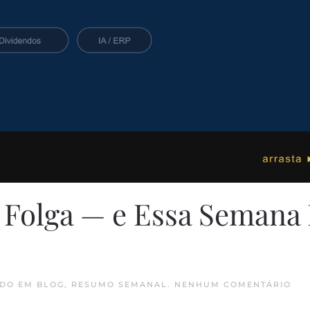
 Folga — e Essa Semana 
EM
ADO EM
BLOG
,
RESUMO SEMANAL
.
NENHUM COMENTÁRIO
O
GO