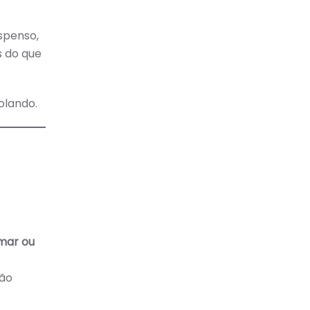
spenso,
s do que
olando.
mar ou
não