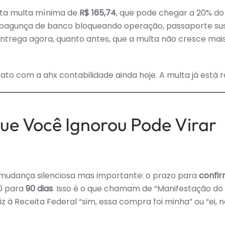
nta multa mínima de
R$ 165,74
, que pode chegar a 20% do
uma bagunça de banco bloqueando operação, passaporte su
entrega agora, quanto antes, que a multa não cresce mai
to com a ahx contabilidade ainda hoje. A multa já está r
Que Você Ignorou Pode Virar
a mudança silenciosa mas importante: o prazo para
confir
80 para
90 dias
. Isso é o que chamam de “Manifestação do
 à Receita Federal “sim, essa compra foi minha” ou “ei, 