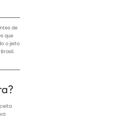
O
A
LGA
A
ntes de
MANA
es que
OVA
o o jeito
SO
rasil.
ra?
ceita
ava
m