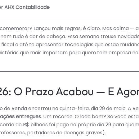
NÃ
or AHX Contabilidade
TIR
FO
—
E
ESS
 comemorar? Lançou mais regras, é claro. Mas calma — a
SE
FOI
e nem tudo é dor de cabeça. Essa semana trouxe novidad
PR
 fiscal e até te apresentar tecnologias que estão mudand
DIS
histórias que mais importam para quem tem empresa no B
26: O Prazo Acabou — E Ago
de Renda encerrou na quinta-feira, dia 29 de maio. A Re
rações entregues
. Um recorde. O lado bom? Se você est
recorde de R$ bilhões foi pago no próprio dia 29 para que
rofessores, portadores de doenças graves).