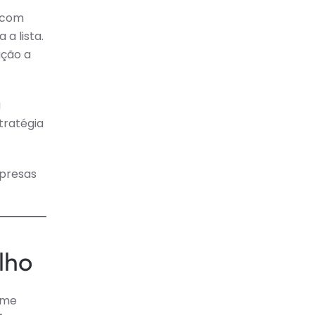
 com
a lista.
ação a
a
tratégia
mpresas
lho
ame