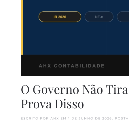
O Governo Não Tira
Prova Disso
ESCRITO POR
AHX
EM
1 DE JUNHO DE 2026
. POST