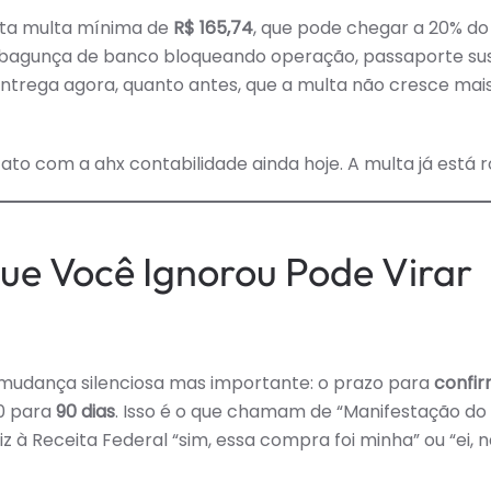
nta multa mínima de
R$ 165,74
, que pode chegar a 20% do
uma bagunça de banco bloqueando operação, passaporte su
entrega agora, quanto antes, que a multa não cresce mai
to com a ahx contabilidade ainda hoje. A multa já está r
Que Você Ignorou Pode Virar
a mudança silenciosa mas importante: o prazo para
confir
80 para
90 dias
. Isso é o que chamam de “Manifestação do
 à Receita Federal “sim, essa compra foi minha” ou “ei, 