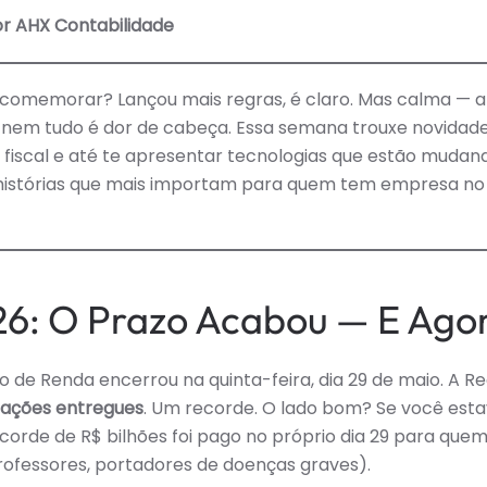
NÃ
or AHX Contabilidade
TIR
FO
—
E
ESS
 comemorar? Lançou mais regras, é claro. Mas calma — a
SE
FOI
e nem tudo é dor de cabeça. Essa semana trouxe novidad
PR
 fiscal e até te apresentar tecnologias que estão mudand
DIS
histórias que mais importam para quem tem empresa no B
26: O Prazo Acabou — E Ago
de Renda encerrou na quinta-feira, dia 29 de maio. A Re
rações entregues
. Um recorde. O lado bom? Se você est
recorde de R$ bilhões foi pago no próprio dia 29 para que
rofessores, portadores de doenças graves).