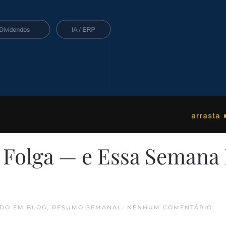
 Folga — e Essa Semana 
EM
ADO EM
BLOG
,
RESUMO SEMANAL
.
NENHUM COMENTÁRIO
O
GO