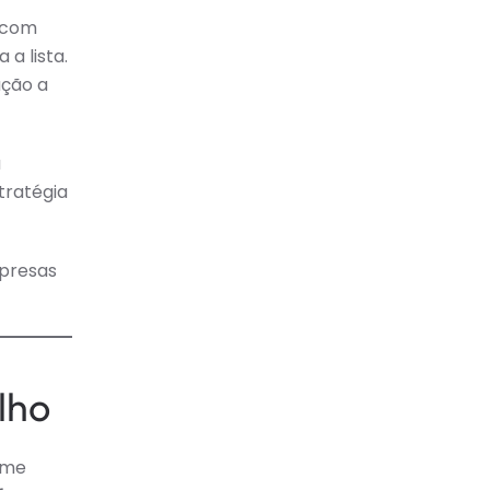
 com
a lista.
ação a
a
tratégia
mpresas
lho
ame