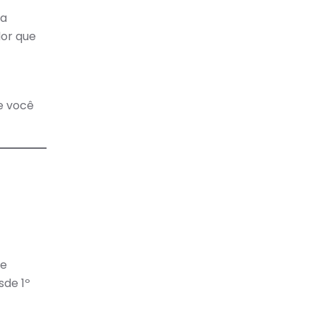
ta
dor que
e você
a
te
sde 1º