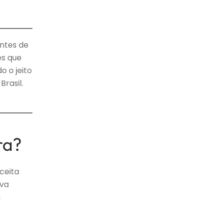
O
A
LGA
A
ntes de
MANA
es que
OVA
o o jeito
SO
rasil.
ra?
ceita
ava
m