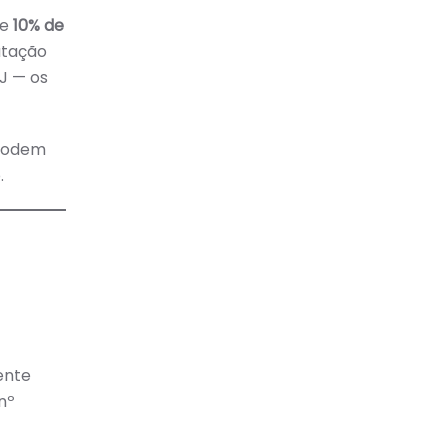
de
10% de
utação
J — os
 podem
.
ente
nº