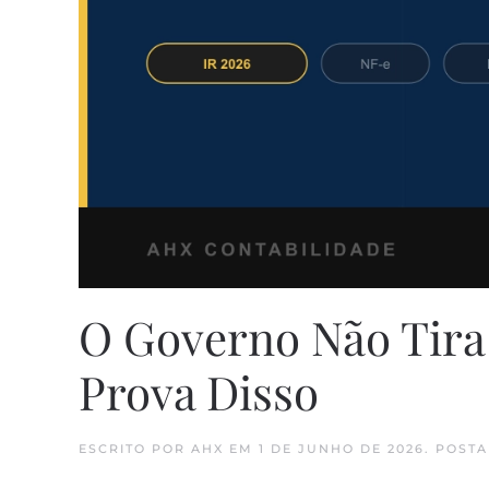
O Governo Não Tira
Prova Disso
ESCRITO POR
AHX
EM
1 DE JUNHO DE 2026
. POST