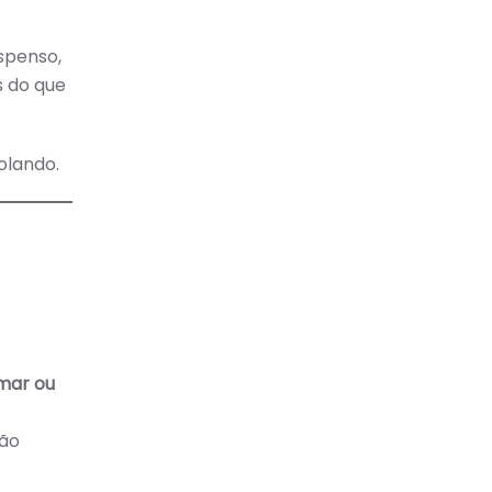
spenso,
s do que
olando.
mar ou
não