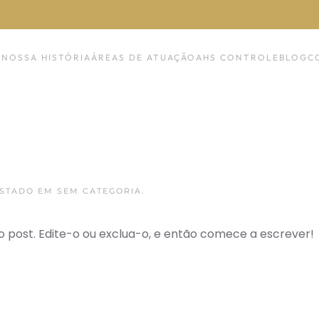
NOSSA HISTÓRIA
ÁREAS DE ATUAÇÃO
AHS CONTROLE
BLOG
C
OSTADO EM
SEM CATEGORIA
.
o post. Edite-o ou exclua-o, e então comece a escrever!