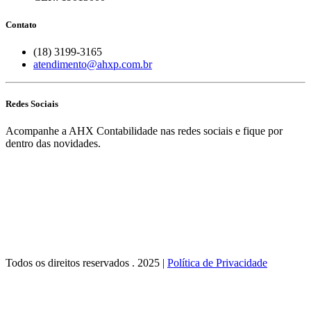
Contato
(18) 3199-3165
atendimento@ahxp.com.br
Redes Sociais
Acompanhe a AHX Contabilidade nas redes sociais e fique por
dentro das novidades.
Todos os direitos reservados . 2025 |
Política de Privacidade
 güncel giriş
starzbet giriş
starzbet
starzbet güncel giriş
starzbet giriş
star