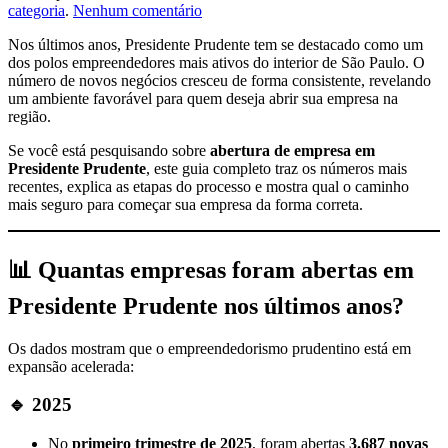
em
categoria
.
Nenhum comentário
Abertura
Nos últimos anos, Presidente Prudente tem se destacado como um
de
dos polos empreendedores mais ativos do interior de São Paulo. O
Empresa
número de novos negócios cresceu de forma consistente, revelando
em
um ambiente favorável para quem deseja abrir sua empresa na
Presidente
região.
Prudente:
números
Se você está pesquisando sobre
abertura de empresa em
atualizados
Presidente Prudente
, este guia completo traz os números mais
e
recentes, explica as etapas do processo e mostra qual o caminho
passo
mais seguro para começar sua empresa da forma correta.
a
passo
completo
📊
Quantas empresas foram abertas em
Presidente Prudente nos últimos anos?
Os dados mostram que o empreendedorismo prudentino está em
expansão acelerada:
🔹 2025
No
primeiro trimestre de 2025
, foram abertas
3.687 novas