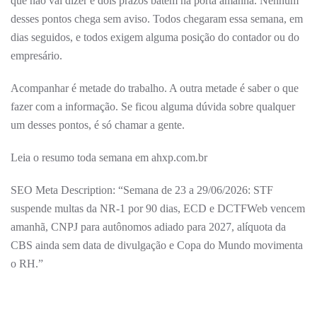
que não vai dizer e dois prazos batem na porta amanhã. Nenhum
desses pontos chega sem aviso. Todos chegaram essa semana, em
dias seguidos, e todos exigem alguma posição do contador ou do
empresário.
Acompanhar é metade do trabalho. A outra metade é saber o que
fazer com a informação. Se ficou alguma dúvida sobre qualquer
um desses pontos, é só chamar a gente.
Leia o resumo toda semana em ahxp.com.br
SEO Meta Description: “Semana de 23 a 29/06/2026: STF
suspende multas da NR-1 por 90 dias, ECD e DCTFWeb vencem
amanhã, CNPJ para autônomos adiado para 2027, alíquota da
CBS ainda sem data de divulgação e Copa do Mundo movimenta
o RH.”