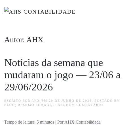
Skip to main content
Autor:
AHX
Notícias da semana que
mudaram o jogo — 23/06 a
29/06/2026
ESCRITO POR
AHX
EM
29 DE JUNHO DE 2026
. POSTADO EM
EM
BLOG
,
RESUMO SEMANAL
.
NENHUM COMENTÁRIO
NOTÍCIAS
DA
SEMANA
Tempo de leitura: 5 minutos | Por AHX Contabilidade
QUE
MUDARAM