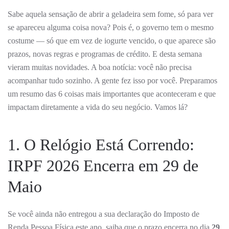
FEDERAL
Sabe aquela sensação de abrir a geladeira sem fome, só para ver
NÃO
QUER
se apareceu alguma coisa nova? Pois é, o governo tem o mesmo
QUE
VOCÊ
costume — só que em vez de iogurte vencido, o que aparece são
ESQUEÇA
(E
prazos, novas regras e programas de crédito. E desta semana
OUTRAS
vieram muitas novidades. A boa notícia: você não precisa
NOTÍCIAS
QUE
acompanhar tudo sozinho. A gente fez isso por você. Preparamos
VALEM
DINHEIRO)
um resumo das 6 coisas mais importantes que aconteceram e que
impactam diretamente a vida do seu negócio. Vamos lá?
1. O Relógio Está Correndo:
IRPF 2026 Encerra em 29 de
Maio
Se você ainda não entregou a sua declaração do Imposto de
Renda Pessoa Física este ano, saiba que o prazo encerra no dia
29