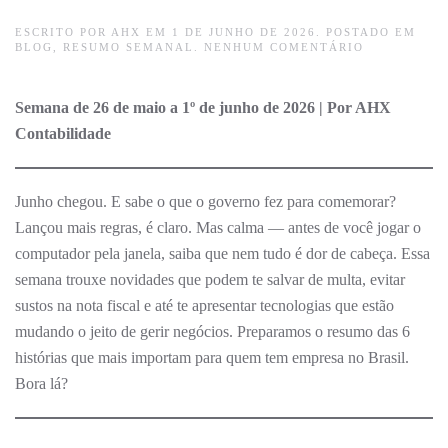
ESCRITO POR
AHX
EM
1 DE JUNHO DE 2026
. POSTADO EM
EM
BLOG
,
RESUMO SEMANAL
.
NENHUM COMENTÁRIO
O
GOVERNO
NÃO
Semana de 26 de maio a 1º de junho de 2026 | Por AHX
TIRA
FOLGA
Contabilidade
—
E
ESSA
SEMANA
FOI
Junho chegou. E sabe o que o governo fez para comemorar?
PROVA
Lançou mais regras, é claro. Mas calma — antes de você jogar o
DISSO
computador pela janela, saiba que nem tudo é dor de cabeça. Essa
semana trouxe novidades que podem te salvar de multa, evitar
sustos na nota fiscal e até te apresentar tecnologias que estão
mudando o jeito de gerir negócios. Preparamos o resumo das 6
histórias que mais importam para quem tem empresa no Brasil.
Bora lá?