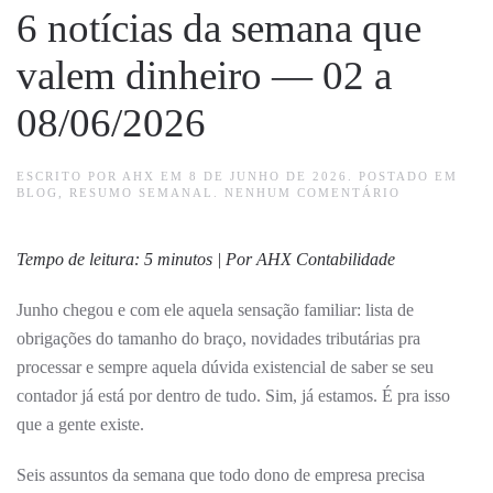
6 notícias da semana que
valem dinheiro — 02 a
08/06/2026
ESCRITO POR
AHX
EM
8 DE JUNHO DE 2026
. POSTADO EM
EM
BLOG
,
RESUMO SEMANAL
.
NENHUM COMENTÁRIO
6
NOTÍCIAS
DA
Tempo de leitura: 5 minutos | Por AHX Contabilidade
SEMANA
QUE
VALEM
Junho chegou e com ele aquela sensação familiar: lista de
DINHEIRO
—
obrigações do tamanho do braço, novidades tributárias pra
02
A
processar e sempre aquela dúvida existencial de saber se seu
08/06/2026
contador já está por dentro de tudo. Sim, já estamos. É pra isso
que a gente existe.
Seis assuntos da semana que todo dono de empresa precisa