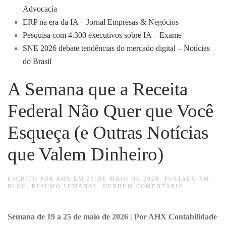
Advocacia
ERP na era da IA – Jornal Empresas & Negócios
Pesquisa com 4.300 executivos sobre IA – Exame
SNE 2026 debate tendências do mercado digital – Notícias
do Brasil
A Semana que a Receita
Federal Não Quer que Você
Esqueça (e Outras Notícias
que Valem Dinheiro)
ESCRITO POR
AHX
EM
25 DE MAIO DE 2026
. POSTADO EM
EM
BLOG
,
RESUMO SEMANAL
.
NENHUM COMENTÁRIO
A
SEMANA
QUE
Semana de 19 a 25 de maio de 2026 | Por AHX Contabilidade
A
RECEITA