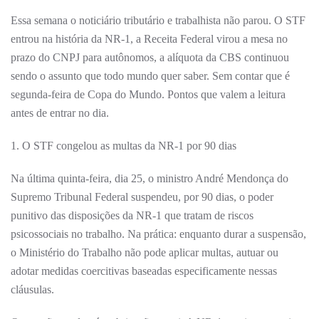
O
Essa semana o noticiário tributário e trabalhista não parou. O STF
JOGO
—
entrou na história da NR-1, a Receita Federal virou a mesa no
23/06
A
prazo do CNPJ para autônomos, a alíquota da CBS continuou
29/06/2026
sendo o assunto que todo mundo quer saber. Sem contar que é
segunda-feira de Copa do Mundo. Pontos que valem a leitura
antes de entrar no dia.
1. O STF congelou as multas da NR-1 por 90 dias
Na última quinta-feira, dia 25, o ministro André Mendonça do
Supremo Tribunal Federal suspendeu, por 90 dias, o poder
punitivo das disposições da NR-1 que tratam de riscos
psicossociais no trabalho. Na prática: enquanto durar a suspensão,
o Ministério do Trabalho não pode aplicar multas, autuar ou
adotar medidas coercitivas baseadas especificamente nessas
cláusulas.