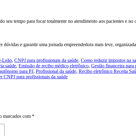
do seu tempo para focar totalmente no atendimento aos pacientes e no c
er dúvidas e garantir uma jornada empreendedora mais leve, organizada 
ê-Leão
,
CNPJ para profissionais da saúde
,
Como reduzir impostos na s
ria saúde
,
Emissão de recibo médico eletrônico
,
Gestão financeira para
 autônomo para PJ
,
Profissional da saúde
,
Recibo eletrônico Receita Sa
er CNPJ para profissionais da saúde
são marcados com
*