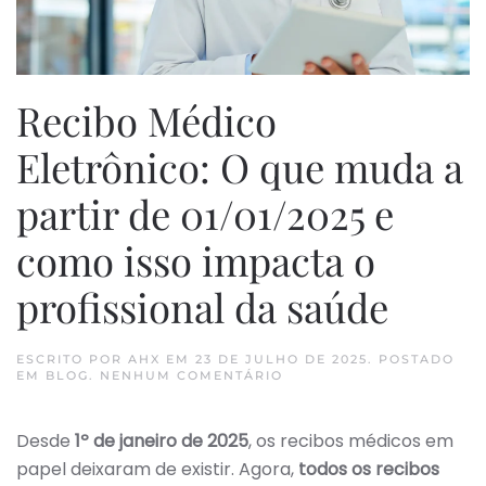
Recibo Médico
Eletrônico: O que muda a
partir de 01/01/2025 e
como isso impacta o
profissional da saúde
ESCRITO POR
AHX
EM
23 DE JULHO DE 2025
. POSTADO
EM
EM
BLOG
.
NENHUM COMENTÁRIO
RECIBO
MÉDICO
ELETRÔNICO:
Desde
1º de janeiro de 2025
, os recibos médicos em
O
QUE
papel deixaram de existir. Agora,
todos os recibos
MUDA