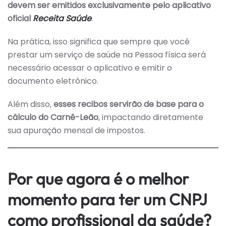
A
devem ser emitidos exclusivamente pelo aplicativo
PARTIR
oficial
Receita Saúde
.
DE
01/01/2025
E
COMO
Na prática, isso significa que sempre que você
ISSO
prestar um serviço de saúde na Pessoa física será
IMPACTA
O
necessário acessar o aplicativo e emitir o
PROFISSIONAL
DA
documento eletrônico.
SAÚDE
Além disso,
esses recibos servirão de base para o
cálculo do Carnê-Leão
, impactando diretamente
sua apuração mensal de impostos.
Por que agora é o melhor
momento para ter um CNPJ
como profissional da saúde?