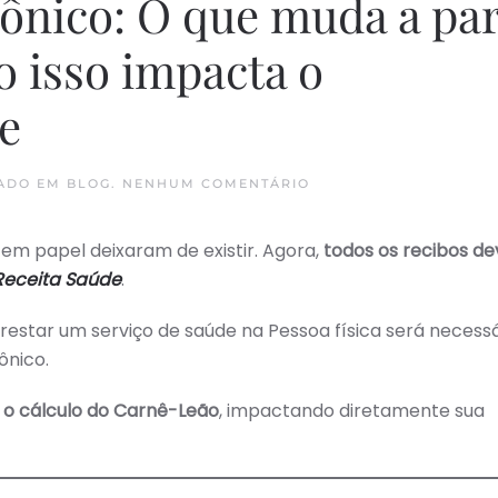
ônico: O que muda a par
o isso impacta o
de
EM
TADO EM
BLOG
.
NENHUM COMENTÁRIO
RECIBO
MÉDICO
ELETRÔNICO:
 em papel deixaram de existir. Agora,
todos os recibos d
O
QUE
Receita Saúde
.
MUDA
A
PARTIR
prestar um serviço de saúde na Pessoa física será necess
DE
01/01/2025
ônico.
E
COMO
ISSO
a o cálculo do Carnê-Leão
, impactando diretamente sua
IMPACTA
O
PROFISSIONAL
DA
SAÚDE