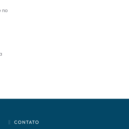
e no
a
CONTATO