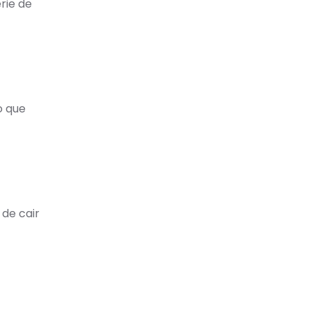
rie de
o que
 de cair