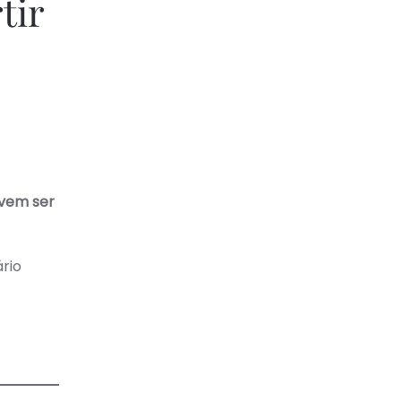
tir
evem ser
ário