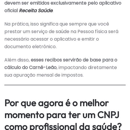
A
devem ser emitidos exclusivamente pelo aplicativo
PARTIR
oficial
Receita Saúde
.
DE
01/01/2025
E
COMO
Na prática, isso significa que sempre que você
ISSO
prestar um serviço de saúde na Pessoa física será
IMPACTA
O
necessário acessar o aplicativo e emitir o
PROFISSIONAL
DA
documento eletrônico.
SAÚDE
Além disso,
esses recibos servirão de base para o
cálculo do Carnê-Leão
, impactando diretamente
sua apuração mensal de impostos.
Por que agora é o melhor
momento para ter um CNPJ
como profissional da saúde?