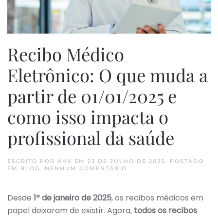
Recibo Médico
Eletrônico: O que muda a
partir de 01/01/2025 e
como isso impacta o
profissional da saúde
ESCRITO POR
AHX
EM
23 DE JULHO DE 2025
. POSTADO
EM
EM
BLOG
.
NENHUM COMENTÁRIO
RECIBO
MÉDICO
ELETRÔNICO:
Desde
1º de janeiro de 2025
, os recibos médicos em
O
QUE
papel deixaram de existir. Agora,
todos os recibos
MUDA