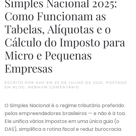
Simples Nacional 2025:
Como Funcionam as
Tabelas, Alíquotas e o
Cálculo do Imposto para
Micro e Pequenas
Empresas
ESCRITO POR
AHX
EM
23 DE JULHO DE 2025
. POSTADO
EM
EM
BLOG
.
NENHUM COMENTÁRIO
SIMPLES
NACIONAL
2025:
O Simples Nacional é o regime tributário preferido
COMO
FUNCIONAM
pelos empreendedores brasileiros — e não é à toa.
AS
TABELAS,
Ele unifica vários impostos em uma única guia (o
ALÍQUOTAS
DAS), simplifica a rotina fiscal e reduz burocracia.
E
O