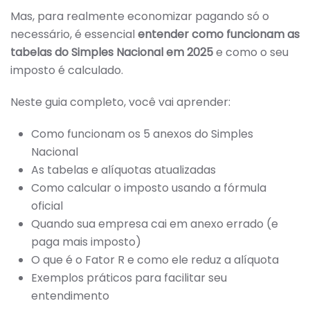
CÁLCULO
DO
Mas, para realmente economizar pagando só o
IMPOSTO
necessário, é essencial
entender como funcionam as
PARA
MICRO
tabelas do Simples Nacional em 2025
e como o seu
E
PEQUENAS
imposto é calculado.
EMPRESAS
Neste guia completo, você vai aprender:
Como funcionam os 5 anexos do Simples
Nacional
As tabelas e alíquotas atualizadas
Como calcular o imposto usando a fórmula
oficial
Quando sua empresa cai em anexo errado (e
paga mais imposto)
O que é o Fator R e como ele reduz a alíquota
Exemplos práticos para facilitar seu
entendimento