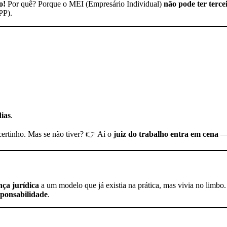
o!
Por quê? Porque o MEI (Empresário Individual)
não pode ter terce
PP).
dias
.
 certinho. Mas se não tiver? 👉 Aí o
juiz do trabalho entra em cena
— 
ça jurídica
a um modelo que já existia na prática, mas vivia no limbo. 
sponsabilidade
.