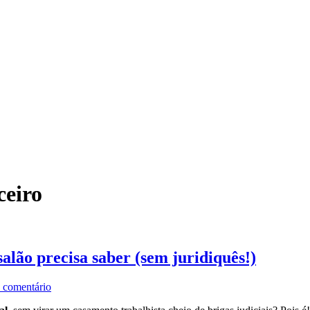
ceiro
salão precisa saber (sem juridiquês!)
em
comentário
Lei