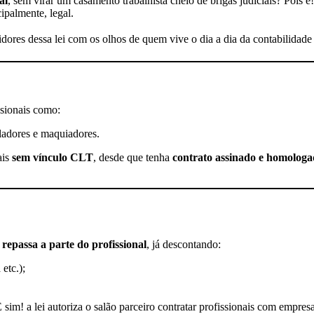
al
, sem virar um casamento trabalhista cheio de brigas judiciais? Pois é
do
ipalmente, legal.
Salão
Parceiro:
idores dessa lei com os olhos de quem vive o dia a dia da contabilidade 
o
que
todo
dono
de
salão
sionais como:
precisa
saber
piladores e maquiadores.
(sem
juridiquês!)
ais
sem vínculo CLT
, desde que tenha
contrato assinado e homologad
s
repassa a parte do profissional
, já descontando:
etc.);
 sim! a lei autoriza o salão parceiro contratar profissionais com empre