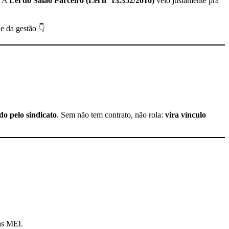
! A
Lei do Salão Parceiro (Lei nº 13.352/2016)
veio justamente pra
e da gestão 👇
o pelo sindicato
. Sem não tem contrato, não rola:
vira vínculo
sas MEI.