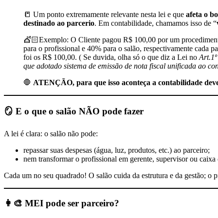
📒 Um ponto extremamente relevante nesta lei e que
afeta o b
destinado ao parcerio
. Em contabilidade, chamamos isso de “
💇🏻Exemplo: O Cliente pagou R$ 100,00 por um procedimento qu
para o profissional e 40% para o salão, respectivamente cada p
foi os R$ 100,00. ( Se duvida, olha só o que diz a Lei no
Art.1º
que adotado sistema de emissão de nota fiscal unificada ao co
🛑
ATENÇÃO, para que isso aconteça a contabilidade deve se
🪞 E o que o salão NÃO pode fazer
A lei é clara: o salão não pode:
repassar suas despesas (água, luz, produtos, etc.) ao parceiro;
nem transformar o profissional em gerente, supervisor ou caixa
Cada um no seu quadrado! O salão cuida da estrutura e da gestão; o pr
👩🎨 MEI pode ser parceiro?