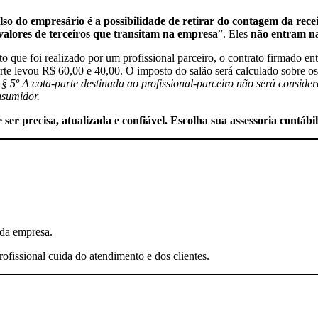
olso do empresário é a possibilidade de retirar do contagem da rece
valores de terceiros que transitam na empresa
”. Eles
não entram na
e foi realizado por um profissional parceiro, o contrato firmado entr
arte levou R$ 60,00 e 40,00. O imposto do salão será calculado sobre 
 § 5º A cota-parte destinada ao profissional-parceiro não será consid
nsumidor.
r precisa, atualizada e confiável. Escolha sua assessoria contábil
 da empresa.
ofissional cuida do atendimento e dos clientes.