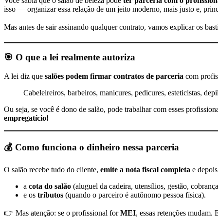
Você sabia que o salão de beleza pode
ter parceria com o profission
isso — organizar essa relação de um jeito moderno, mais justo e, princ
Mas antes de sair assinando qualquer contrato, vamos explicar os bast
🎯 O que a lei realmente autoriza
A lei diz que
salões podem firmar contratos de parceria
com profis
Cabeleireiros, barbeiros, manicures, pedicures, esteticistas, de
Ou seja, se você é dono de salão, pode trabalhar com esses profission
empregatício!
💰 Como funciona o dinheiro nessa parceria
O salão recebe tudo do cliente,
emite a nota fiscal completa
e depoi
a
cota do salão
(aluguel da cadeira, utensílios, gestão, cobrança 
e os
tributos
(quando o parceiro é autônomo pessoa física).
👉 Mas atenção: se o profissional for
MEI
, essas retenções mudam. E