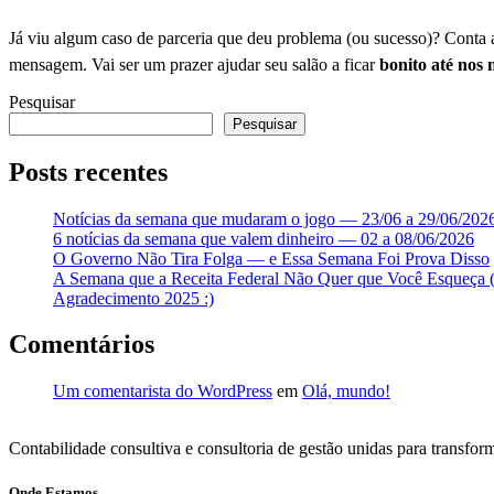
Já viu algum caso de parceria que deu problema (ou sucesso)? Conta 
mensagem. Vai ser um prazer ajudar seu salão a ficar
bonito até nos
Pesquisar
Pesquisar
Posts recentes
Notícias da semana que mudaram o jogo — 23/06 a 29/06/202
6 notícias da semana que valem dinheiro — 02 a 08/06/2026
O Governo Não Tira Folga — e Essa Semana Foi Prova Disso
A Semana que a Receita Federal Não Quer que Você Esqueça (
Agradecimento 2025 :)
Comentários
Um comentarista do WordPress
em
Olá, mundo!
Contabilidade consultiva e consultoria de gestão unidas para transfo
Onde Estamos