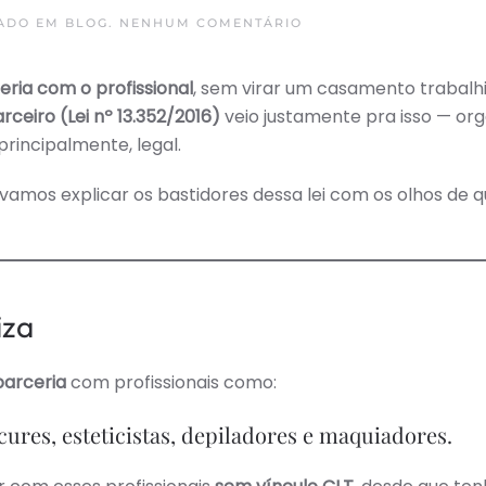
EM
TADO EM
BLOG
.
NENHUM COMENTÁRIO
LEI
DO
SALÃO
eria com o profissional
, sem virar um casamento trabalh
PARCEIRO:
O
arceiro (Lei nº 13.352/2016)
veio justamente pra isso — org
QUE
TODO
principalmente, legal.
DONO
DE
SALÃO
 vamos explicar os bastidores dessa lei com os olhos de
PRECISA
SABER
(SEM
JURIDIQUÊS!)
iza
parceria
com profissionais como:
cures, esteticistas, depiladores e maquiadores.