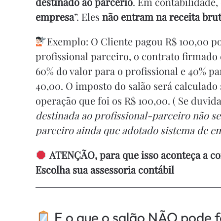
destinado ao parcerio
. Em contabilidade,
empresa
”. Eles
não entram na receita bru
Exemplo: O Cliente pagou R$ 100,00 p
profissional parceiro, o contrato firmado
60% do valor para o profissional e 40% pa
40,00. O imposto do salão será calculado 
operação que foi os R$ 100,00. ( Se duvida
destinada ao profissional-parceiro não s
parceiro ainda que adotado sistema de em
ATENÇÃO, para que isso aconteça a cont
Escolha sua assessoria contábil
E o que o salão NÃO pode f