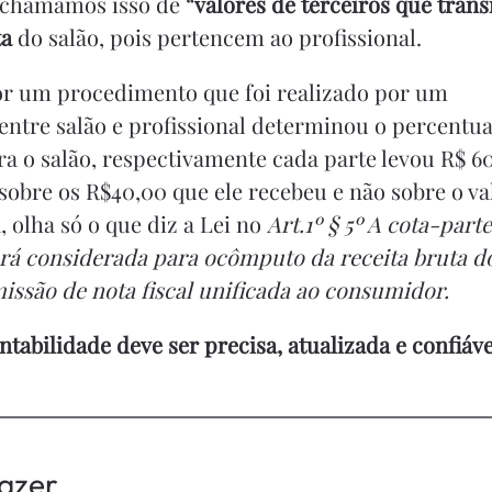
 chamamos isso de “
valores de terceiros que tran
ta
do salão, pois pertencem ao profissional.
or um procedimento que foi realizado por um
 entre salão e profissional determinou o percentua
ra o salão, respectivamente cada parte levou R$ 6
sobre os R$40,00 que ele recebeu e não sobre o va
, olha só o que diz a Lei no
Art.1º § 5º A cota-parte
erá considerada para ocômputo da receita bruta d
issão de nota fiscal unificada ao consumidor.
abilidade deve ser precisa, atualizada e confiáve
azer