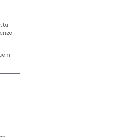
ista
anizar
 quem