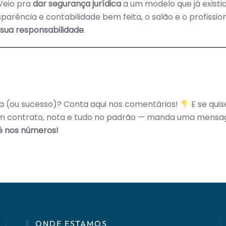
 Veio pra
dar segurança jurídica
a um modelo que já existi
parência e contabilidade bem feita, o salão e o profissio
sua responsabilidade
.
a (ou sucesso)? Conta aqui nos comentários!
E se quis
om contrato, nota e tudo no padrão — manda uma mensa
é nos números!
ONDE ESTAMOS