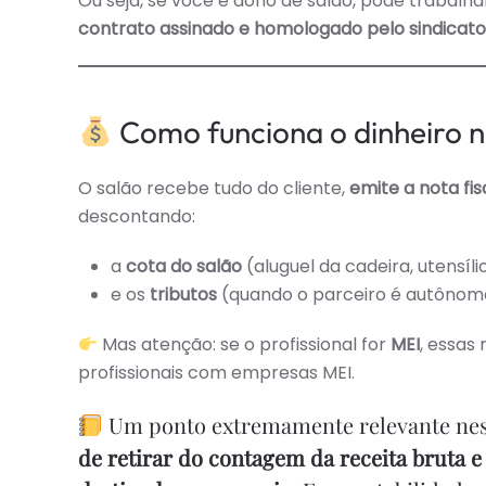
Ou seja, se você é dono de salão, pode trabalha
contrato assinado e homologado pelo sindicato
Como funciona o dinheiro n
O salão recebe tudo do cliente,
emite a nota fi
descontando:
a
cota do salão
(aluguel da cadeira, utensíli
e os
tributos
(quando o parceiro é autônomo
Mas atenção: se o profissional for
MEI
, essas
profissionais com empresas MEI.
Um ponto extremamente relevante nest
de retirar do contagem da receita bruta e