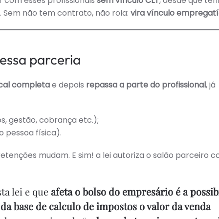
r com esses profissionais
sem vínculo CLT
, desde que te
. Sem não tem contrato, não rola:
vira vínculo empregatí
essa parceria
scal completa
e depois
repassa a parte do profissional
, já
os, gestão, cobrança etc.);
 pessoa física).
 retenções mudam. E sim! a lei autoriza o salão parceiro c
a lei e que
afeta o bolso do empresário é a possib
 da base de calculo de impostos o valor da venda