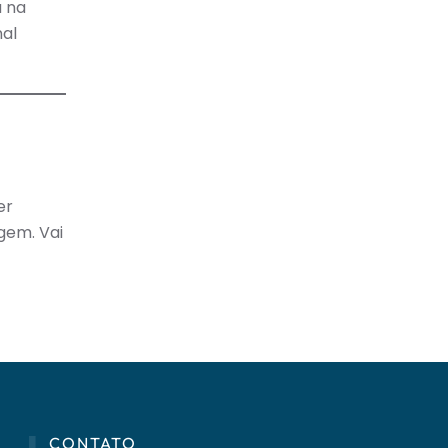
a na
nal
er
gem. Vai
CONTATO