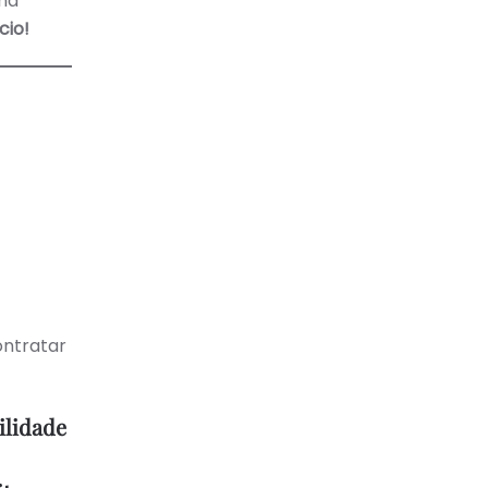
nha
cio!
ontratar
ilidade