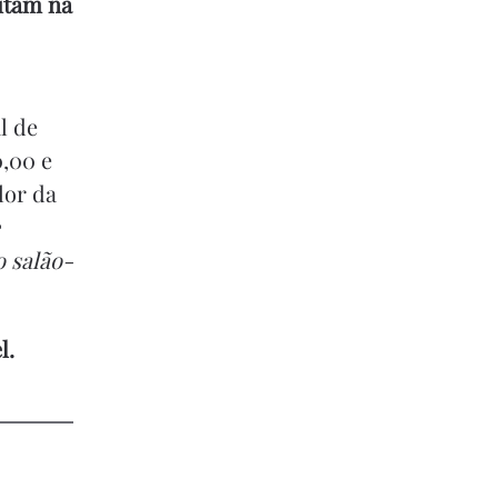
sitam na
l de
0,00 e
lor da
o salão-
l.