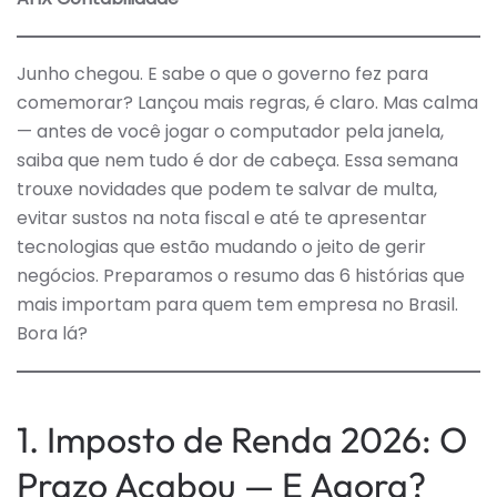
—
E
ESSA
SEM
FOI
Junho chegou. E sabe o que o governo fez para
PRO
comemorar? Lançou mais regras, é claro. Mas calma
DISS
— antes de você jogar o computador pela janela,
saiba que nem tudo é dor de cabeça. Essa semana
trouxe novidades que podem te salvar de multa,
evitar sustos na nota fiscal e até te apresentar
tecnologias que estão mudando o jeito de gerir
negócios. Preparamos o resumo das 6 histórias que
mais importam para quem tem empresa no Brasil.
Bora lá?
1. Imposto de Renda 2026: O
Prazo Acabou — E Agora?