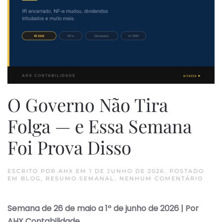
O Governo Não Tira
Folga — e Essa Semana
Foi Prova Disso
ESCRITO POR
AHX
EM
1 DE JUNHO DE 2026
. POSTADO
EM
EM
BLOG
,
RESUMO SEMANAL
.
NENHUM COMENTÁRIO
O
GOV
NÃO
Semana de 26 de maio a 1º de junho de 2026 | Por
TIRA
FOL
AHX Contabilidade