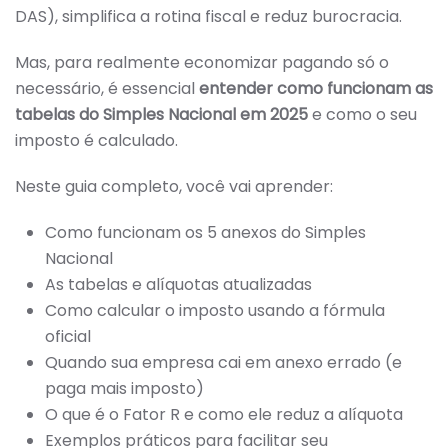
DAS), simplifica a rotina fiscal e reduz burocracia.
E
O
CÁLCULO
DO
Mas, para realmente economizar pagando só o
IMPOSTO
necessário, é essencial
entender como funcionam as
PARA
MICRO
tabelas do Simples Nacional em 2025
e como o seu
E
PEQUENAS
imposto é calculado.
EMPRESAS
Neste guia completo, você vai aprender:
Como funcionam os 5 anexos do Simples
Nacional
As tabelas e alíquotas atualizadas
Como calcular o imposto usando a fórmula
oficial
Quando sua empresa cai em anexo errado (e
paga mais imposto)
O que é o Fator R e como ele reduz a alíquota
Exemplos práticos para facilitar seu