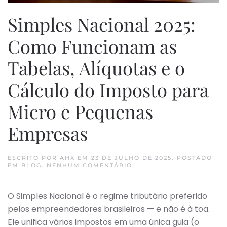
Simples Nacional 2025:
Como Funcionam as
Tabelas, Alíquotas e o
Cálculo do Imposto para
Micro e Pequenas
Empresas
ESCRITO POR
AHX
EM
23 DE JULHO DE 2025
. POSTADO
EM
EM
BLOG
.
NENHUM COMENTÁRIO
SIMPLES
NACIONAL
2025:
O Simples Nacional é o regime tributário preferido
COMO
FUNCIONAM
pelos empreendedores brasileiros — e não é à toa.
AS
TABELAS,
Ele unifica vários impostos em uma única guia (o
ALÍQUOTAS