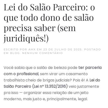
Lei do Salão Parceiro: o
que todo dono de salão
precisa saber (sem
juridiquês!)
ESCRITO POR
AHX
EM
23 DE JULHO DE 2025
. POSTADO
EM
EM
BLOG
.
NENHUM COMENTÁRIO
LEI
DO
SALÃO
Você sabia que o salão de beleza pode
ter parceria
PARCEIRO:
O
com o profissional
, sem virar um casamento
QUE
TODO
trabalhista cheio de brigas judiciais? Pois é! A
Lei do
DONO
Salão Parceiro (Lei nº 13.352/2016)
DE
veio justamente
SALÃO
pra isso — organizar essa relação de um jeito
PRECISA
SABER
moderno, mais justo e, principalmente, legal.
(SEM
JURIDIQUÊS!)