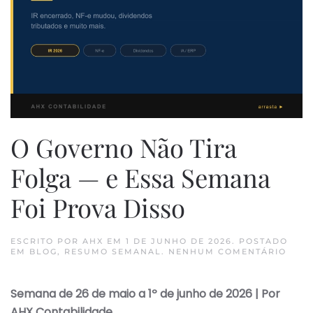
O Governo Não Tira
Folga — e Essa Semana
Foi Prova Disso
ESCRITO POR
AHX
EM
1 DE JUNHO DE 2026
. POSTADO
EM
EM
BLOG
,
RESUMO SEMANAL
.
NENHUM COMENTÁRIO
O
GOV
NÃO
Semana de 26 de maio a 1º de junho de 2026 | Por
TIRA
FOL
AHX Contabilidade