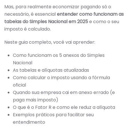
CÁLCULO
DO
Mas, para realmente economizar pagando só o
IMPOSTO
necessário, é essencial
entender como funcionam as
PARA
MICRO
tabelas do Simples Nacional em 2025
e como o seu
E
PEQUENAS
imposto é calculado.
EMPRESAS
Neste guia completo, você vai aprender:
Como funcionam os 5 anexos do Simples
Nacional
As tabelas e alíquotas atualizadas
Como calcular o imposto usando a fórmula
oficial
Quando sua empresa cai em anexo errado (e
paga mais imposto)
O que é o Fator R e como ele reduz a alíquota
Exemplos práticos para facilitar seu
entendimento