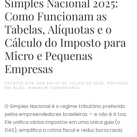
Simples Nacional 2025:
Como Funcionam as
Tabelas, Alíquotas e o
Cálculo do Imposto para
Micro e Pequenas
Empresas
ESCRITO POR
AHX
EM
23 DE JULHO DE 2025
. POSTADO
EM
EM
BLOG
.
NENHUM COMENTÁRIO
SIMPLES
NACIONAL
2025:
O Simples Nacional é o regime tributário preferido
COMO
FUNCIONAM
pelos empreendedores brasileiros — e não é à toa.
AS
TABELAS,
Ele unifica vários impostos em uma única guia (o
ALÍQUOTAS
DAS), simplifica a rotina fiscal e reduz burocracia.
E
O